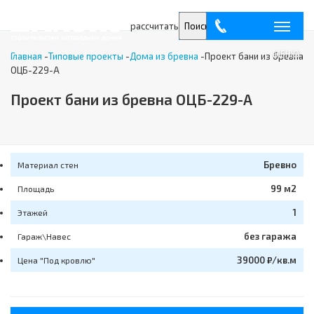
рассчитать
Поиск
МЕНЮ
Главная
-
Типовые проекты
-
Дома из бревна
-
Проект бани из бревна
ОЦБ-229-А
Проект бани из бревна ОЦБ-229-А
Бревно
Материал стен
99 м2
Площадь
1
Этажей
без гаража
Гараж\Навес
39000 ₽/кв.м
Цена "Под кровлю"