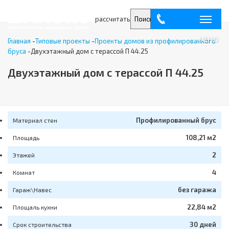
рассчитать
Поиск
МЕНЮ
Главная
-
Типовые проекты
-
Проекты домов из профилированного
бруса
-
Двухэтажный дом с терассой П 44.25
Двухэтажный дом с терассой П 44.25
Профилированный брус
Материал стен
108,21 м2
Площадь
2
Этажей
4
Комнат
без гаража
Гараж\Навес
22,84 м2
Площаль кухни
30 дней
Срок строительства