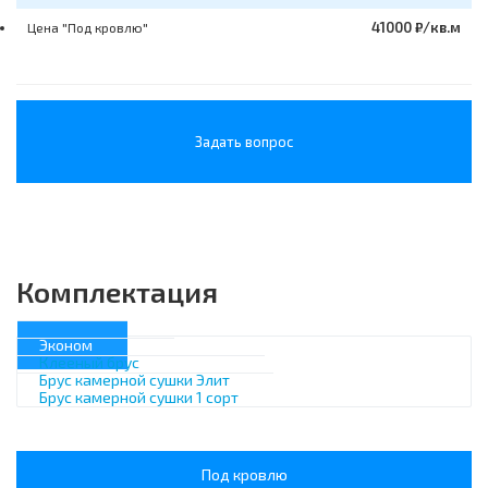
41000 ₽/кв.м
Цена "Под кровлю"
Задать вопрос
Комплектация
Эконом
Клееный брус
Брус камерной сушки Элит
Брус камерной сушки 1 сорт
Под кровлю