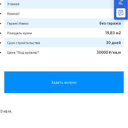
2
Этажей
3
Комнат
без гаража
Гараж\Навес
19,83 м2
Площаль кухни
30 дней
Срок строительства
30000 ₽/кв.м
Цена "Под кровлю"
Задать вопрос
3 кв.м.