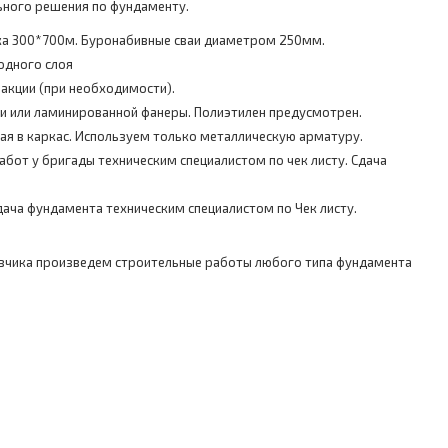
ного решения по фундаменту.
ка 300*700м. Буронабивные сваи диаметром 250мм.
одного слоя
акции (при необходимости).
ки или ламинированной фанеры. Полиэтилен предусмотрен.
ая в каркас. Используем только металлическую арматуру.
бот у бригады техническим специалистом по чек листу. Сдача
ача фундамента техническим специалистом по Чек листу.
зчика произведем строительные работы любого типа фундамента