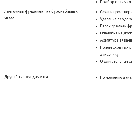
Подбор оптималь
Ленточный фундамент на буронабивных
Сечение роствер
сваях
Удаление плодор
Песок средней фр
Опалубка из дос
Арматура вязанн
Прием скрытых ра
заказчику.
Окончательная сд
Другой тип фундамента
По желанию зака