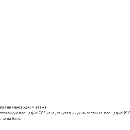
оном на мансардном этаже.
ельную площадью 7,85 кв.м., санузел и кухня-гостиная, площадью 19,8
ход на балкон.