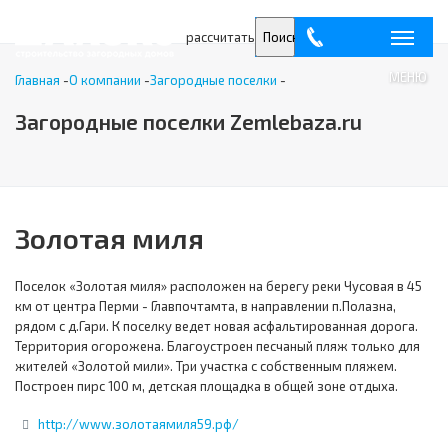
рассчитать
Поиск
МЕНЮ
Главная
-
О компании
-
Загородные поселки
-
Загородные поселки Zemlebaza.ru
Золотая миля
Поселок «Золотая миля» расположен на берегу реки Чусовая в 45
км от центра Перми - Главпочтамта, в направлении п.Полазна,
рядом с д.Гари. К поселку ведет новая асфальтированная дорога.
Территория огорожена. Благоустроен песчаный пляж только для
жителей «Золотой мили». Три участка с собственным пляжем.
Построен пирс 100 м, детская площадка в общей зоне отдыха.
http://www.золотаямиля59.рф/