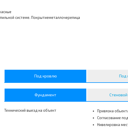
касные
опильной системе. Покрытиеметаллочерепица
Под кровлю
Под 
Фундамент
Стеновой
Технический выезд на объект
Привязка обьекта
Согласование под
Нивелировка мес