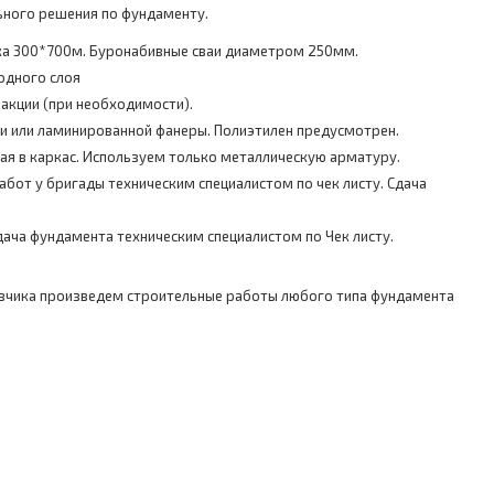
ного решения по фундаменту.
ка 300*700м. Буронабивные сваи диаметром 250мм.
одного слоя
акции (при необходимости).
ки или ламинированной фанеры. Полиэтилен предусмотрен.
ая в каркас. Используем только металлическую арматуру.
бот у бригады техническим специалистом по чек листу. Сдача
ача фундамента техническим специалистом по Чек листу.
зчика произведем строительные работы любого типа фундамента