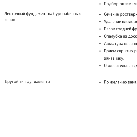
Подбор оптималь
Ленточный фундамент на буронабивных
Сечение роствер
сваях
Удаление плодор
Песок средней фр
Опалубка из дос
Арматура вязанн
Прием скрытых ра
заказчику.
Окончательная сд
Другой тип фундамента
По желанию зака