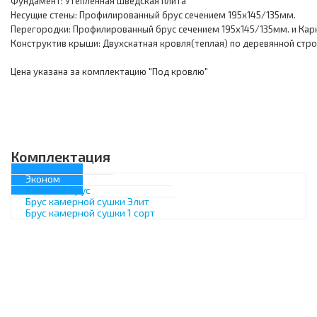
Фундамент: Утепленная шведская плита
Несущие стены: Профилированный брус сечением 195х145/135мм.
Перегородки: Профилированный брус сечением 195х145/135мм. и Кар
Конструктив крыши: Двухскатная кровля(теплая) по деревянной стр
Цена указана за комплектацию "Под кровлю"
Комплектация
Эконом
Клееный брус
Брус камерной сушки Элит
Брус камерной сушки 1 сорт