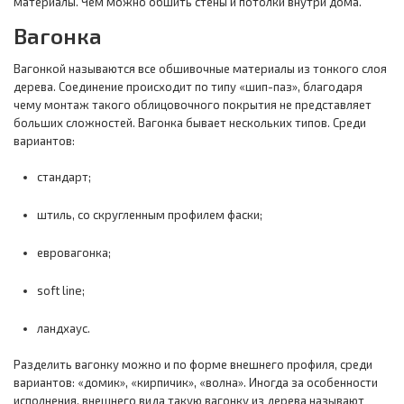
материалы. Чем можно обшить стены и потолки внутри дома.
Вагонка
Вагонкой называются все обшивочные материалы из тонкого слоя
дерева. Соединение происходит по типу «шип-паз», благодаря
чему монтаж такого облицовочного покрытия не представляет
больших сложностей. Вагонка бывает нескольких типов. Среди
вариантов:
стандарт;
штиль, со скругленным профилем фаски;
евровагонка;
soft line;
ландхаус.
Разделить вагонку можно и по форме внешнего профиля, среди
вариантов: «домик», «кирпичик», «волна». Иногда за особенности
исполнения, внешнего вида такую вагонку из дерева называют