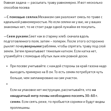
Главная задача — рассыпать траву равномерно. И вот несколько
способов посева:
—
С помощью сеялки.
Механизм сам разложит смесь по траве с
идеальной равномерностью. Но если сеялки ни у вас, ни у ваших
знакомых нет, то не стоит ради одной лужайки ее покупать.
—
Сеем руками.
Сеют как в старину хлеб: сначала вдоль
подготовленного поля, затем – поперек. После этого осторожно
рыхлят почву
веерными
граблями, чтобы спрятать траву под слой
земли. Затем прикатывают тяжелым катком. Если катка нет,
утрамбуйте с помощью обутых лыж или ровной доски.
При посеве учитывайте: с каждой стороны за край газона надо
выходить примерно на 8 см. То есть семян потребуется чуть
больше, чем запланировано на сам участок.
Если на упаковке нет инструкции, рассчитывайте, что
на
квадратный метр почвы необходимо посеять 30–60 г.
семян
. Если сеять реже, то пробьются сорняки и будут видны
проплешины.