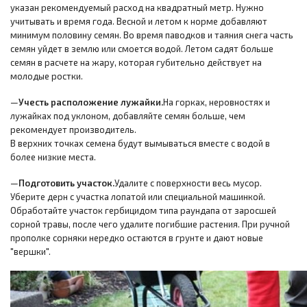
указан рекомендуемый расход на квадратный метр. Нужно
учитывать и время года. Весной и летом к норме добавляют
минимум половину семян. Во время паводков и таяния снега часть
семян уйдет в землю или смоется водой. Летом садят больше
семян в расчете на жару, которая губительно действует на
молодые ростки.
—
Учесть расположение лужайки.
На горках, неровностях и
лужайках под уклоном, добавляйте семян больше, чем
рекомендует производитель.
В верхних точках семена будут вымываться вместе с водой в
более низкие места.
—
Подготовить участок.
Удалите с поверхности весь мусор.
Уберите дерн с участка лопатой или специальной машинкой.
Обработайте участок гербицидом типа раундапа от заросшей
сорной травы, после чего удалите погибшие растения. При ручной
прополке сорняки нередко остаются в грунте и дают новые
"вершки".