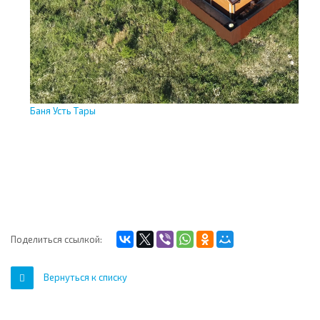
Баня Усть Тары
Ус
Поделиться ссылкой:
Вернуться к списку