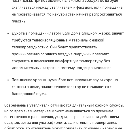
части дома. При повышенной влажности воздуха вода будет
скапливаться между утеплителем и фасадом, если помещение
не проветривается, то изнутри стен начнет распространяться
плесень.
Духота в помещении летом. Если дома слишком жарко, значит
требуются теплоизоляционные материалы с низкой
теплопроводностью. Они будут препятствовать
проникновению горячего воздуха снаружи и позволят
сохранить в помещении комфортную температуру без
дополнительных затрат на систему кондиционирования.
Повышение уровня шума. Если все наружные звуки хорошо
слышны в доме, значит теплоизолятор не справляется с
блокировкой шума.
Современные утеплители отличаются длительным сроком службы,
но со временем материал может изнашиваться по причинам
естественного разложения, усадки, загрязнения, под действием
осадков, ветра или ультрафиолета. Если стены не подвергались
обработке, то утеплитель могут повредить грызуны и насекомые.