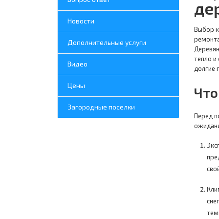
де
Новости
Выбор к
ремонта
Дополнительные услуги
Деревян
тепло и
Видео
долгие 
Цены
Что
Загородные поселки
Перед п
ожидани
Экс
пре
сво
Кли
сне
тем