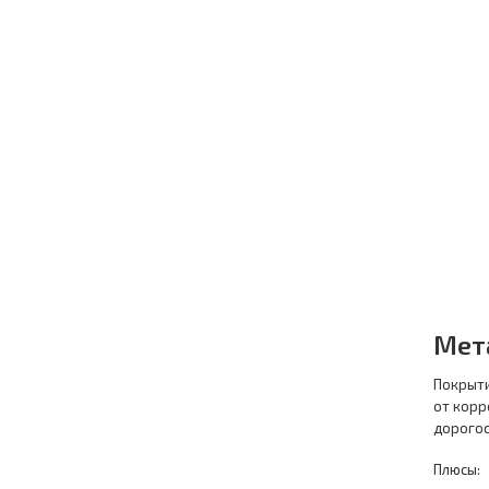
Мет
Покрыти
от корр
дорогос
Плюсы: