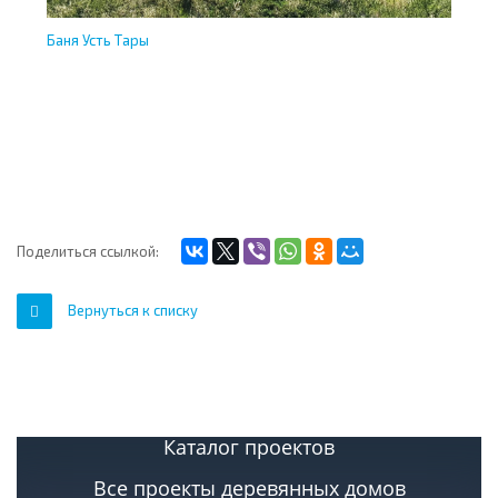
Баня Усть Тары
Ус
Поделиться ссылкой:
Вернуться к списку
Каталог проектов
Все проекты деревянных домов