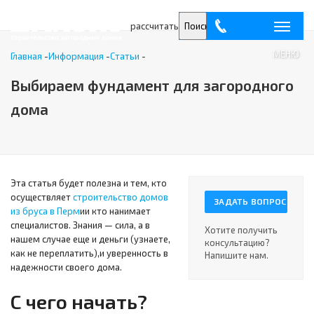
рассчитать
Поиск
МЕНЮ
Главная
-
Информация
-
Статьи
-
Выбираем фундамент для загородного
дома
Эта статья будет полезна и тем, кто
осуществляет
строительство домов
ЗАДАТЬ ВОПРОС
из бруса в Перм
ии кто нанимает
специалистов. Знания — сила, а в
Хотите получить
нашем случае еще и деньги (узнаете,
консультацию?
как не переплатить),и уверенность в
Напишите нам.
надежности своего дома.
С чего начать?