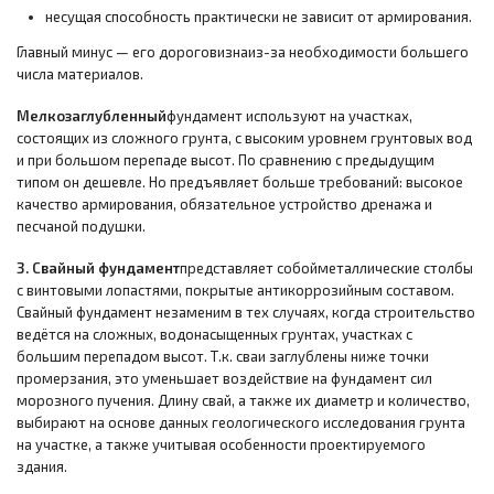
несущая способность практически не зависит от армирования.
Главный минус — его дороговизна
из-за необходимости большего
числа материалов.
Мелкозаглубленный
фундамент используют на участках,
состоящих из сложного грунта, с высоким уровнем грунтовых вод
и при большом перепаде высот. По сравнению с предыдущим
типом он дешевле. Но предъявляет больше требований: высокое
качество армирования, обязательное устройство дренажа и
песчаной подушки.
3. Свайный фундамент
представляет собой
металлические столбы
с винтовыми лопастями, покрытые антикоррозийным составом.
Свайный фундамент незаменим в тех случаях, когда строительство
ведётся на сложных, водонасыщенных грунтах, участках с
большим перепадом высот. Т.к. сваи заглублены ниже точки
промерзания, это уменьшает воздействие на фундамент сил
морозного пучения. Длину свай, а также их диаметр и количество,
выбирают на основе данных геологического исследования грунта
на участке, а также учитывая особенности проектируемого
здания.