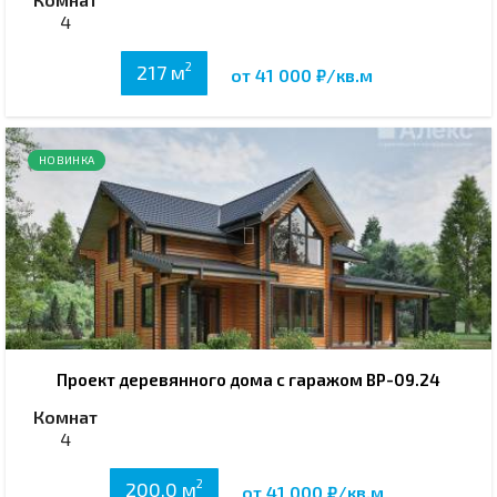
4
2
217 м
от 41 000 ₽/кв.м
НОВИНКА
Проект деревянного дома с гаражом ВР-09.24
Комнат
4
2
200,0 м
от 41 000 ₽/кв.м