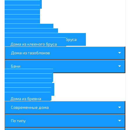
100 м.кв.
90 м.кв.
80 м.кв.
70 м.кв.
60 м.кв.
50 м.кв.
Большие дома
Маленькие дома
Дома из профилированного бруса
Дома из клееного бруса
Дома из газоблоков
Бани
Дома с балконом
Дома с террасой
Дома с гаражом
Дома с котельной
Дома с камином
Дома из бревна
Современные дома
По типу