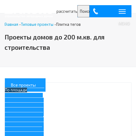
рассчитать
Поиск
МЕНЮ
Главная
-
Типовые проекты
-
Плитка тегов
Проекты домов до 200 м.кв. для
строительства
Все проекты
По площади
200 м.кв.
190 м.кв
180 м.кв.
160 м.кв.
150 м.кв.
140 м.кв
130 м.кв.
120 м.кв.
110 м.кв