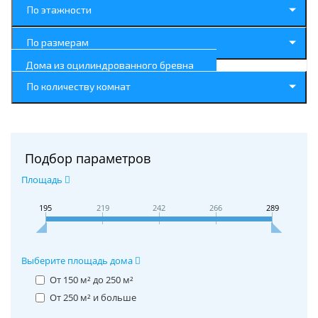
По этажности
По размерам
Дома из оцилиндрованного бревна
По количеству комнат
Подбор параметров
Площадь
195
219
242
266
289
Выберите площадь дома
От 150 м² до 250 м²
От 250 м² и больше