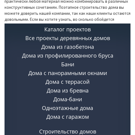
практически любой материал можно комбинировать в различных
конструктивных сочетаниях. Поэтапное строительство дома вы
можете доверить нашей компании, так как наши клиенты остаются
довольными. Если вы хотите узнать, во сколько обойдется
строительство
проекта дома до 200 кв м с мансардой
, то тогда
Каталог проектов
стоит обратиться к нашим менеджерам, которые также смогут
Все проекты деревянных домов
вас проконсультировать.
Дома из газобетона
В нашей компании вы можете заказать
проект дома из
Дома из профилированного бруса
строганного бруса
в Перми.
Бани
Дома с панорамными окнами
Дома с террасой
Дома из бревна
Дома-бани
Одноэтажные дома
Дома с гаражом
Строительство домов