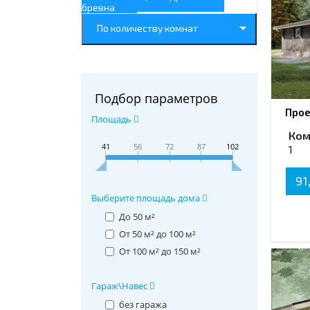
бревна
По количеству комнат
Подбор параметров
Прое
Площадь
Ком
41
56
72
87
102
1
91
Выберите площадь дома
До 50 м²
От 50 м² до 100 м²
От 100 м² до 150 м²
Гараж\Навес
без гаража