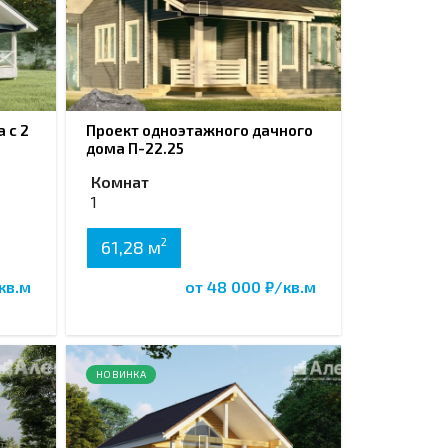
 с 2
Проект одноэтажного дачного
дома П-22.25
Комнат
1
2
61,28 м
кв.м
от 48 000 ₽/кв.м
НОВИНКА