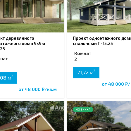
кт деревянного
Проект одноэтажного дома
этажного дома 9х9м
спальнями П-15.25
.25
Комнат
нат
2
2
71,72 м
2
,08 м
от 48 000 ₽/
от 48 000 ₽/кв.м
НОВИНКА