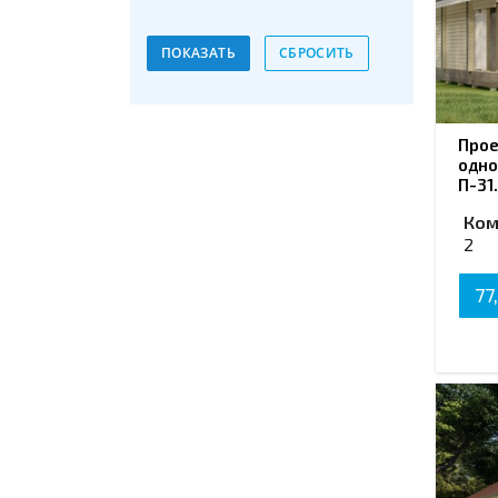
Прое
одно
П-31
Ком
2
77