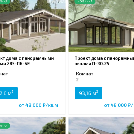
ИНКА
НОВИНКА
кт дома с панорамными
Проект дома с панорамны
ми 285-ПБ-БЕ
окнами П-30.25
нат
Комнат
2
2
2
2,6 м
93,16 м
от 48 000 ₽/кв.м
от 48 000 ₽/
ИНКА