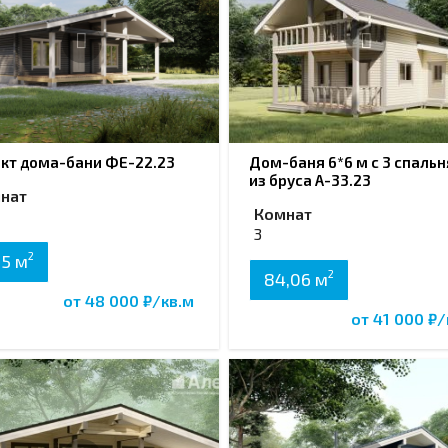
кт дома-бани ФЕ-22.23
Дом-баня 6*6 м с 3 спаль
из бруса А-33.23
нат
Комнат
3
2
,5 м
2
84,06 м
от 48 000 ₽/кв.м
от 41 000 ₽/