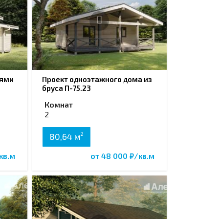
нями
Проект одноэтажного дома из
бруса П-75.23
Комнат
2
2
80,64 м
кв.м
от 48 000 ₽/кв.м