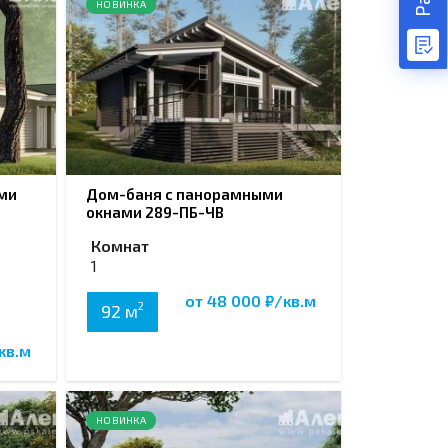
НОВИНКА
ми
Дом-баня с панорамными
окнами 289-ПБ-ЧВ
Комнат
1
от 48 000 ₽/кв.м
2
92 м
кв.м
НОВИНКА