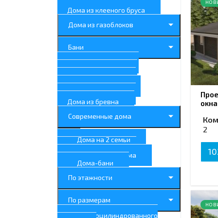
бруса
НОВ
Дома из клееного бруса
Дома из газоблоков
Бани
Дома с балконом
Дома с террасой
Дома с гаражом
Дома с котельной
Дома с камином
Прое
Дома из бревна
окна
Современные дома
Ком
2
По типу
Дома на 2 семьи
Дачные дома
10
Деревянные дома
Дома-бани
По этажности
По размерам
НОВ
Дома из оцилиндрованного