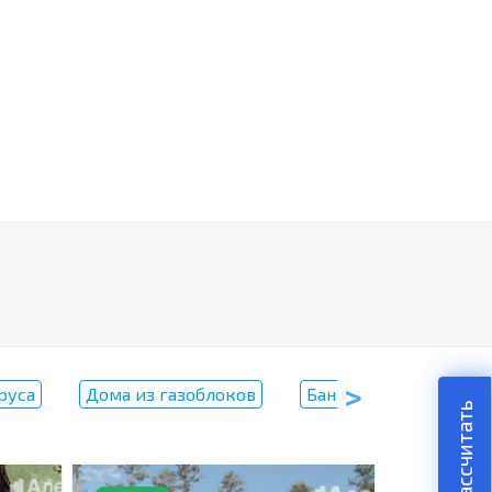
руса
Дома из газоблоков
Бани
Дома с ба
Рассчитать