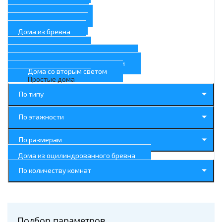
Дома с гаражом
Дома с котельной
Дома с камином
Дома из бревна
Современные дома
Дома с сауной
Дома с односкатной крышей
Дома с панорамными окнами
Дома со вторым светом
Простые дома
По типу
По этажности
По размерам
Дома из оцилиндрованного бревна
По количеству комнат
Подбор параметров