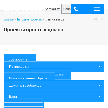
рассчитать
Поиск
МЕНЮ
Главная
-
Типовые проекты
-
Плитка тегов
Проекты простых домов
Все проекты
По площади
Дома из профилированного бруса
Дома из клееного бруса
Дома из газоблоков
Бани
Дома с балконом
Дома с террасой