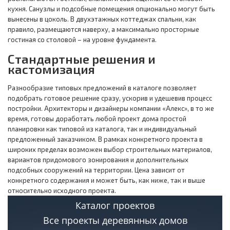
кухня. Санузлы и подсобные помещения опционально могут быть
вынесены в цоколь. В двухэтажных коттеджах спальни, как
правило, размещаются наверху, а максимально просторные
гостиная со столовой – на уровне фундамента.
Стандартные решения и
кастомизация
Разнообразие типовых предложений в каталоге позволяет
подобрать готовое решение сразу, ускорив и удешевив процесс
постройки. Архитекторы и дизайнеры компании «Алекс», в то же
время, готовы доработать любой проект дома простой
планировки как типовой из каталога, так и индивидуальный
предложенный заказчиком. В рамках конкретного проекта в
широких пределах возможен выбор строительных материалов,
вариантов придомового зонирования и дополнительных
подсобных сооружений на территории. Цена зависит от
конкретного содержания и может быть, как ниже, так и выше
относительно исходного проекта.
Каталог проектов
Обратившись через форму обратной связи или по телефонам в
Все проекты деревянных домов
разделе контактов можно получить подробную консультацию,