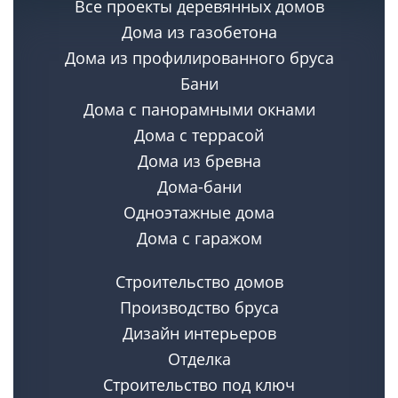
Все проекты деревянных домов
позволяющий использовать для внутренней отделки, как
классические, так и нестандартные решения, например, арки или
Дома из газобетона
декоративные колонны.
Дома из профилированного бруса
Бани
Дома с панорамными окнами
Дома с террасой
Дома из бревна
Дома-бани
Одноэтажные дома
Дома с гаражом
Строительство домов
Производство бруса
Дизайн интерьеров
Отделка
Строительство под ключ