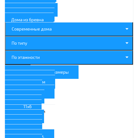
Дома с гаражом
Дома с котельной
Дома с камином
Дома из бревна
Современные дома
По типу
По этажности
По размерам
Нестандартные размеры
Шириной 15 м
Шириной 13 м
13x9
Шириной 11 м
11x24
11x9
11x6
Шириной 10 м
10x10
10x8
10x6
10x5
Шириной 9 м.