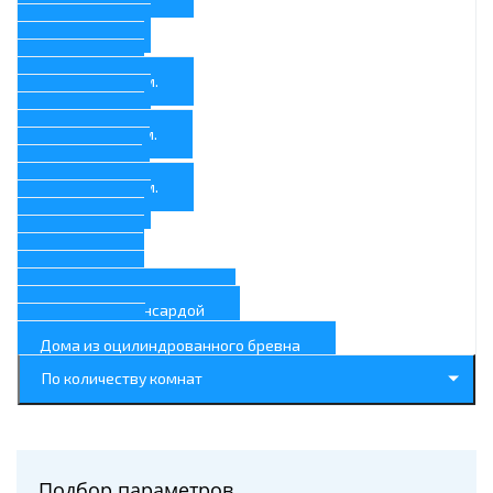
9x13
9x12
9x9
9x8
Шириной 8 м.
8x10
8x8
Шириной 7 м.
7x10
7x7
Шириной 6 м.
6х13
6x9
6x8
6x7
6x6
6x6 в один этаж
6x6 с мансардой
6х4
Дома из оцилиндрованного бревна
По количеству комнат
Подбор параметров