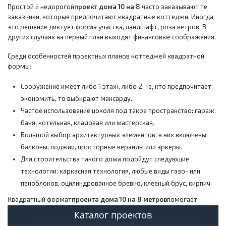
Простой и недорогой
проект дома 10 на 8
часто заказывают те
заказчики, которые предпочитают квадратные коттеджи. Иногда
это решение диктует форма участка, ландшафт, роза ветров. В
других случаях на первый план выходят финансовые соображения.
Среди особенностей проектных планов коттеджей квадратной
формы:
Сооружение имеет либо 1 этаж, либо 2. Те, кто предпочитает
экономить, то выбирают мансарду.
Частое использование цоколя под такое пространство: гараж,
баня, котельная, кладовая или мастерская.
Большой выбор архитектурных элементов, в них включены:
балконы, лоджии, просторные веранды или эркеры.
Для строительства такого дома подойдут следующие
технологии: каркасная технология, любые виды газо- или
пеноблоков, оцилиндрованное бревно, клееный брус, кирпич.
Квадратный формат
проекта дома 10 на 8 метров
помогает
сделать фасад и интерьер загородного жилья максимально
Каталог проектов
лаконичным. Это самый удобный для дизайнеров вариант,