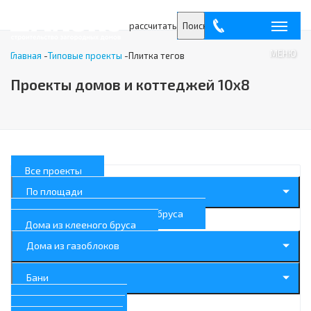
рассчитать
Поиск
МЕНЮ
Главная
-
Типовые проекты
-
Плитка тегов
Проекты домов и коттеджей 10x8
Все проекты
По площади
Дома из профилированного бруса
Дома из клееного бруса
Дома из газоблоков
Бани
Дома с балконом
Дома с террасой