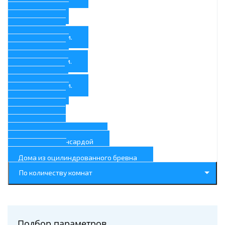
9x13
9x12
9x9
9x8
Шириной 8 м.
8x10
8x8
Шириной 7 м.
7x10
7x7
Шириной 6 м.
6х13
6x9
6x8
6x7
6x6
6x6 в один этаж
6x6 с мансардой
6х4
Дома из оцилиндрованного бревна
По количеству комнат
Подбор параметров