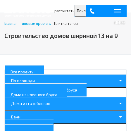
рассчитать
Поиск
МЕНЮ
Главная
-
Типовые проекты
-
Плитка тегов
Строительство домов шириной 13 на 9
Все проекты
По площади
Дома из профилированного бруса
Дома из клееного бруса
Дома из газоблоков
Бани
Дома с балконом
Дома с террасой