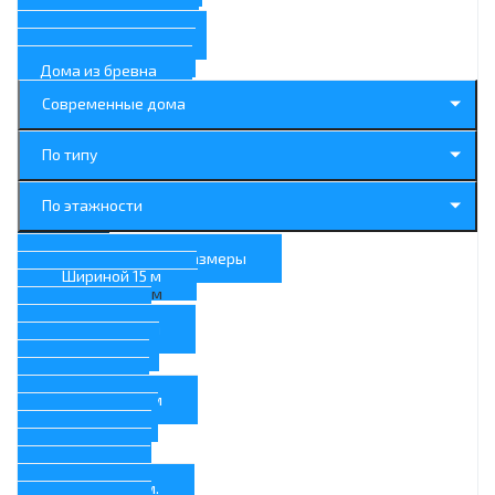
Дома с гаражом
Дома с котельной
Дома с камином
Дома из бревна
Современные дома
По типу
По этажности
По размерам
Нестандартные размеры
Шириной 15 м
Шириной 13 м
13x9
Шириной 11 м
11x24
11x9
11x6
Шириной 10 м
10x10
10x8
10x6
10x5
Шириной 9 м.