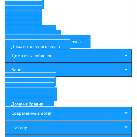
100 м.кв.
90 м.кв.
80 м.кв.
70 м.кв.
60 м.кв.
50 м.кв.
Большие дома
Маленькие дома
Дома из профилированного бруса
Дома из клееного бруса
Дома из газоблоков
Бани
Дома с балконом
Дома с террасой
Дома с гаражом
Дома с котельной
Дома с камином
Дома из бревна
Современные дома
По типу