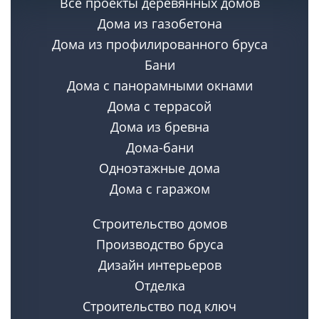
Все проекты деревянных домов
полным вторым этажом.
Дома из газобетона
В нашей компании вы можете заказать
строительство домов из
Дома из профилированного бруса
строганного бруса
в Перми.
Бани
Дома с панорамными окнами
Дома с террасой
Дома из бревна
Дома-бани
Одноэтажные дома
Дома с гаражом
Строительство домов
Производство бруса
Дизайн интерьеров
Отделка
Строительство под ключ