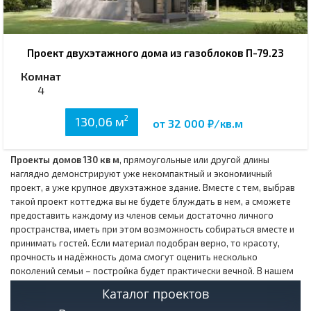
Проект двухэтажного дома из газоблоков П-79.23
Комнат
4
2
130,06 м
от 32 000 ₽/кв.м
Проекты домов 130 кв м
, прямоугольные или другой длины
наглядно демонстрируют уже некомпактный и экономичный
проект, а уже крупное двухэтажное здание. Вместе с тем, выбрав
такой проект коттеджа вы не будете блуждать в нем, а сможете
предоставить каждому из членов семьи достаточно личного
пространства, иметь при этом возможность собираться вместе и
принимать гостей. Если материал подобран верно, то красоту,
прочность и надёжность дома смогут оценить несколько
поколений семьи – постройка будет практически вечной. В нашем
каталоге вы также найдете
проект домов до 130 кв м с
Каталог проектов
мансардой
таких габаритов в два этажа, как с мансардой, так и с