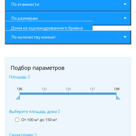
По этажности
По размерам
Дома из оцилиндрованного бревна
По количеству комнат
Подбор параметров
Площадь
130
132
135
137
139
Выберите площадь дома
От 100 м² до 150 м²
Гараж\Навес