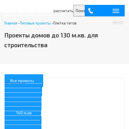
рассчитать
Поиск
МЕНЮ
Главная
-
Типовые проекты
-
Плитка тегов
Проекты домов до 130 м.кв. для
строительства
Все проекты
По площади
200 м.кв.
190 м.кв
180 м.кв.
160 м.кв.
150 м.кв.
140 м.кв
130 м.кв.
120 м.кв.
110 м.кв